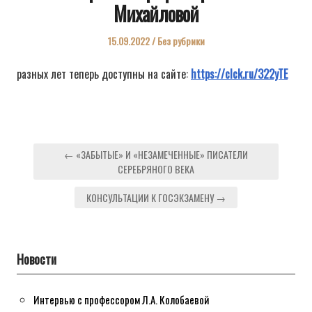
современного
Михайловой
литературного
процесса
Posted
Posted
15.09.2022
Без рубрики
on
in
разных лет теперь доступны на сайте:
https://clck.ru/322yTE
Навигация
← «ЗАБЫТЫЕ» И «НЕЗАМЕЧЕННЫЕ» ПИСАТЕЛИ
по
СЕРЕБРЯНОГО ВЕКА
записям
КОНСУЛЬТАЦИИ К ГОСЭКЗАМЕНУ →
Новости
Интервью с профессором Л.А. Колобаевой