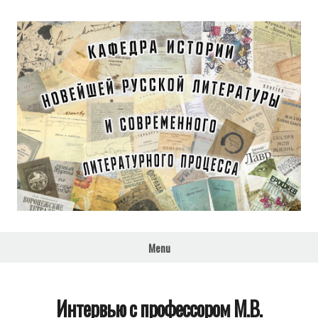
Кафедра
истории
Menu
новейшей
русской
литературы и
Интервью с профессором М.В.